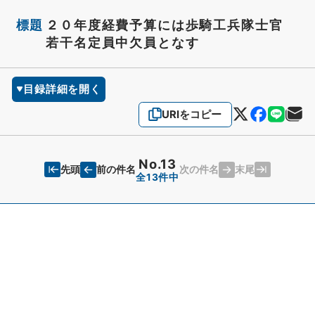
標題
２０年度経費予算には歩騎工兵隊士官
若干名定員中欠員となす
目録詳細を開く
URIをコピー
No.13
先頭
末尾
前の件名
次の件名
全13件中