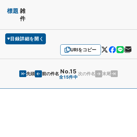
標題
雑
件
目録詳細を開く
URIをコピー
No.15
先頭
末尾
前の件名
次の件名
全15件中