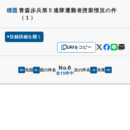
標題
青森歩兵第５連隊遭難者捜索情況の件
（１）
目録詳細を開く
URIをコピー
No.6
先頭
末尾
前の件名
次の件名
全15件中