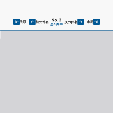
No.3
先頭
末尾
前の件名
次の件名
全4件中