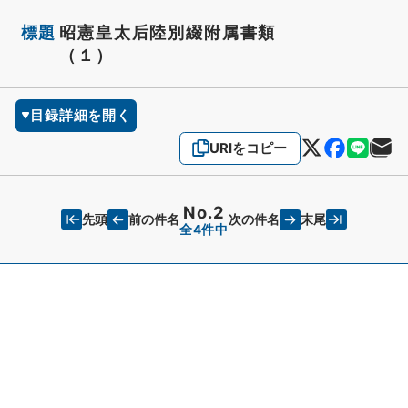
標題
昭憲皇太后陸別綴附属書類
（１）
目録詳細を開く
URIをコピー
No.2
先頭
末尾
前の件名
次の件名
全4件中