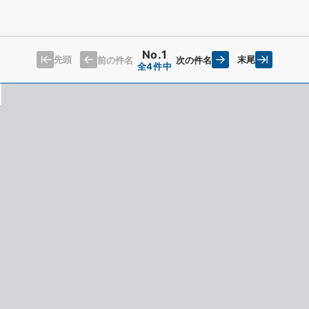
No.1
先頭
末尾
前の件名
次の件名
全4件中