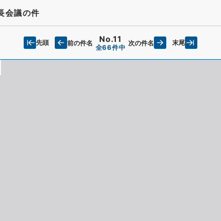
長会議の件
No.11
先頭
末尾
前の件名
次の件名
全66件中