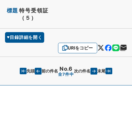
標題
特号受領証
（５）
目録詳細を開く
URIをコピー
No.6
先頭
末尾
前の件名
次の件名
全7件中