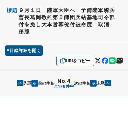
標題
９月１日 陸軍大臣へ 予備陸軍騎兵
曹長葛岡敬雄第５師団兵站基地司令部
付を免し大本営幕僚付被命度 取消
移牒
目録詳細を開く
URIをコピー
No.4
先頭
末尾
前の件名
次の件名
全178件中