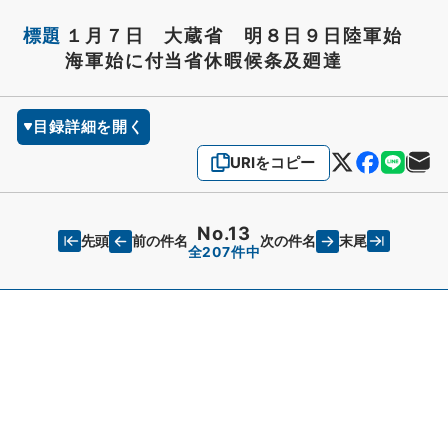
標題
１月７日 大蔵省 明８日９日陸軍始
海軍始に付当省休暇候条及廻達
目録詳細を開く
URIをコピー
No.13
先頭
末尾
前の件名
次の件名
全207件中