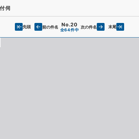
付伺
No.20
先頭
末尾
前の件名
次の件名
全64件中