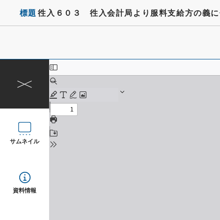
標題
徃入６０３ 徃入会計局より服料支給方の義に
サムネイル
資料情報