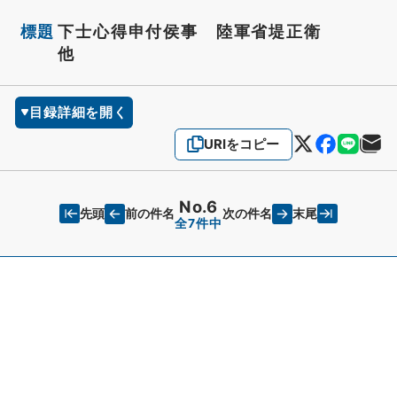
標題
下士心得申付侯事 陸軍省堤正衛
他
目録詳細を開く
URIをコピー
No.6
先頭
末尾
前の件名
次の件名
全7件中