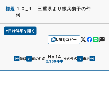
標題
１０_１ 三重県より徴兵猶予の件
伺
目録詳細を開く
URIをコピー
No.14
先頭
末尾
前の件名
次の件名
全356件中