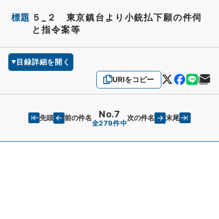
標題
５_２ 東京鎮台より小銃払下願の件伺
と指令案等
目録詳細を開く
URIをコピー
No.7
先頭
末尾
前の件名
次の件名
全279件中