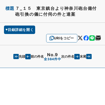
標題
７_１５ 東京鎮台より神奈川砲台備付
砲引換の儀に付伺の件と達案
目録詳細を開く
URIをコピー
No.9
先頭
末尾
前の件名
次の件名
全384件中