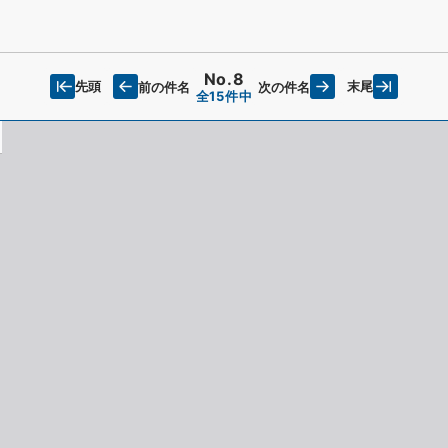
No.8
先頭
末尾
前の件名
次の件名
全15件中