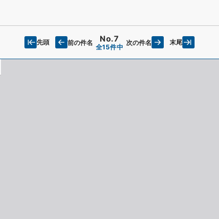
No.7
先頭
末尾
前の件名
次の件名
全15件中