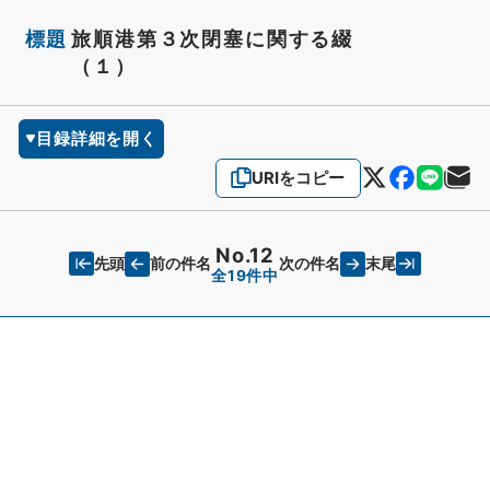
標題
旅順港第３次閉塞に関する綴
（１）
目録詳細を開く
URIをコピー
No.12
先頭
末尾
前の件名
次の件名
全19件中