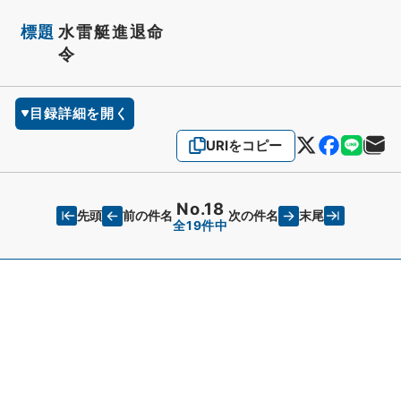
標題
水雷艇進退命
令
目録詳細を開く
URIをコピー
No.18
先頭
末尾
前の件名
次の件名
全19件中