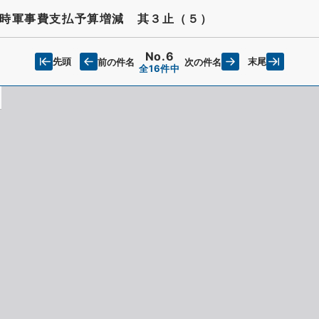
時軍事費支払予算増減 其３止（５）
No.6
先頭
末尾
前の件名
次の件名
全16件中