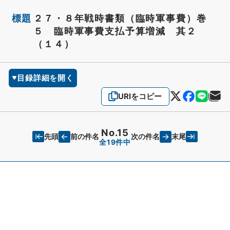
標題
２７・８年戦時書類（臨時軍事費）巻
５ 臨時軍事費支払予算増減 其２
（１４）
目録詳細を開く
URIをコピー
No.15
先頭
末尾
前の件名
次の件名
全19件中