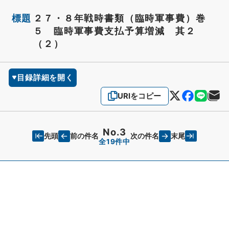
標題
２７・８年戦時書類（臨時軍事費）巻
５ 臨時軍事費支払予算増減 其２
（２）
目録詳細を開く
URIをコピー
No.3
先頭
末尾
前の件名
次の件名
全19件中