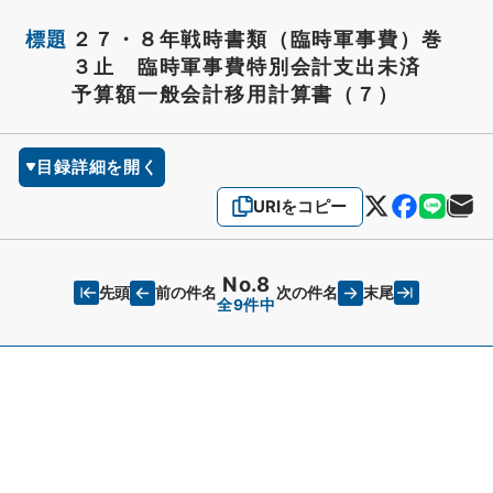
標題
２７・８年戦時書類（臨時軍事費）巻
３止 臨時軍事費特別会計支出未済
予算額一般会計移用計算書（７）
目録詳細を開く
URIをコピー
No.8
先頭
末尾
前の件名
次の件名
全9件中