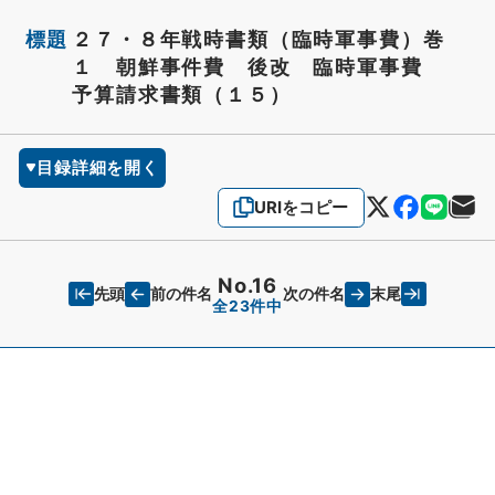
標題
２７・８年戦時書類（臨時軍事費）巻
１ 朝鮮事件費 後改 臨時軍事費
予算請求書類（１５）
目録詳細を開く
URIをコピー
No.16
先頭
末尾
前の件名
次の件名
全23件中