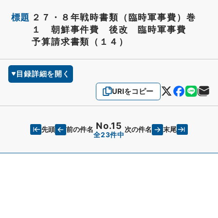
標題
２７・８年戦時書類（臨時軍事費）巻
１ 朝鮮事件費 後改 臨時軍事費
予算請求書類（１４）
目録詳細を開く
URIをコピー
No.15
先頭
末尾
前の件名
次の件名
全23件中