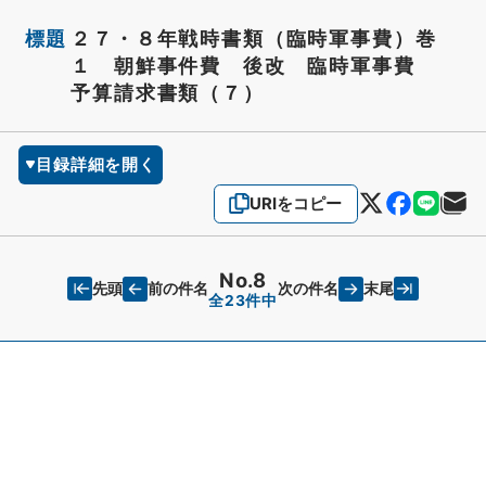
標題
２７・８年戦時書類（臨時軍事費）巻
１ 朝鮮事件費 後改 臨時軍事費
予算請求書類（７）
目録詳細を開く
URIをコピー
No.8
先頭
末尾
前の件名
次の件名
全23件中