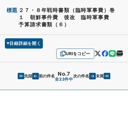
標題
２７・８年戦時書類（臨時軍事費）巻
１ 朝鮮事件費 後改 臨時軍事費
予算請求書類（６）
目録詳細を開く
URIをコピー
No.7
先頭
末尾
前の件名
次の件名
全23件中