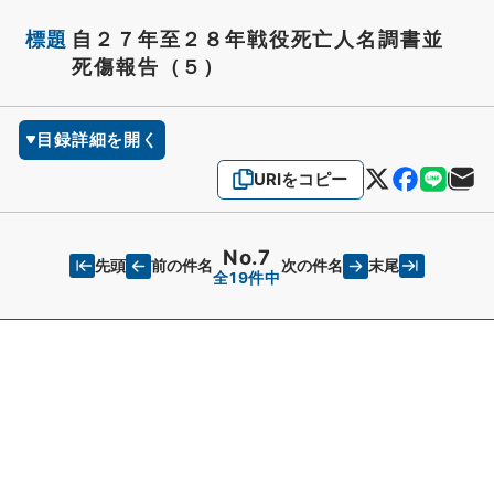
標題
自２７年至２８年戦役死亡人名調書並
死傷報告（５）
目録詳細を開く
URIをコピー
No.7
先頭
末尾
前の件名
次の件名
全19件中