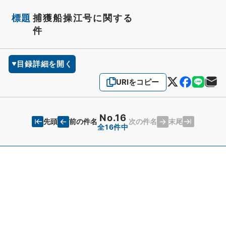
標題
捕獲船操江号に関する
件
目録詳細を開く
URIをコピー
No.16
先頭
末尾
前の件名
次の件名
全16件中