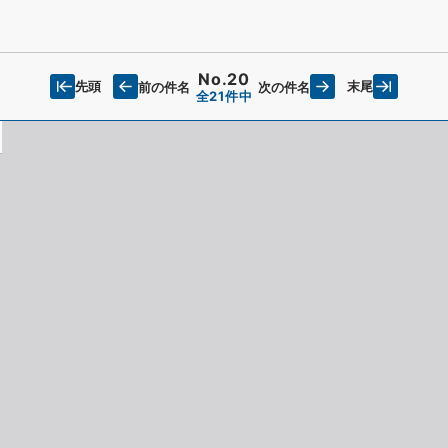
No.20
先頭
末尾
前の件名
次の件名
全21件中