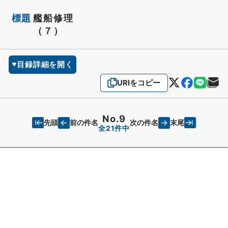
標題
艦船修理
（７）
目録詳細を開く
URIをコピー
No.9
先頭
末尾
前の件名
次の件名
全21件中