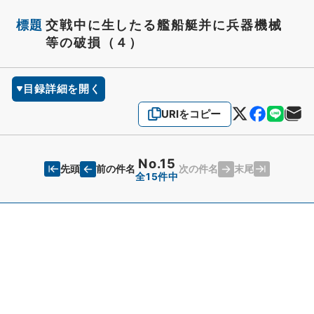
標題
交戦中に生したる艦船艇并に兵器機械
等の破損（４）
目録詳細を開く
URIをコピー
No.15
先頭
末尾
前の件名
次の件名
全15件中