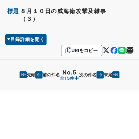
標題
８月１０日の威海衛攻撃及雑事
（３）
目録詳細を開く
URIをコピー
No.5
先頭
末尾
前の件名
次の件名
全15件中