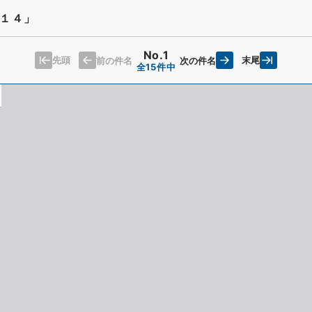
１４」
No.1
先頭
末尾
前の件名
次の件名
全15件中