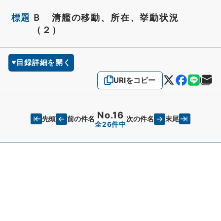
標題
Ｂ 清艦の移動、所在、挙動状況
（２）
目録詳細を開く
URIをコピー
No.16
先頭
末尾
前の件名
次の件名
全26件中