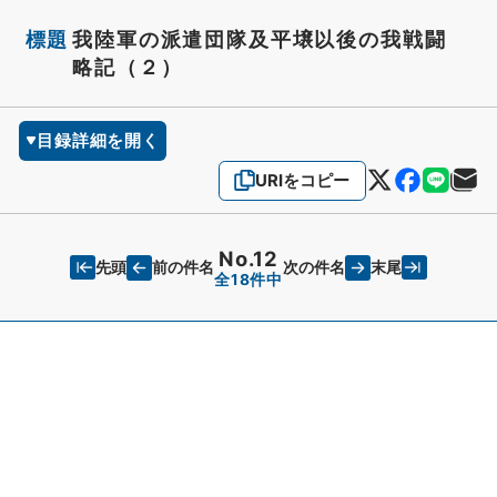
標題
我陸軍の派遣団隊及平壌以後の我戦闘
略記（２）
目録詳細を開く
URIをコピー
No.12
先頭
末尾
前の件名
次の件名
全18件中