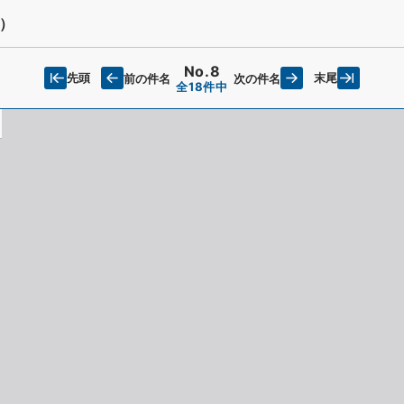
）
No.8
先頭
末尾
前の件名
次の件名
全18件中