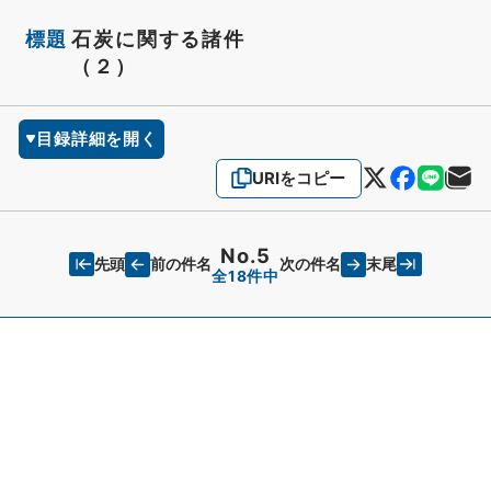
標題
石炭に関する諸件
（２）
目録詳細を開く
URIをコピー
No.5
先頭
末尾
前の件名
次の件名
全18件中