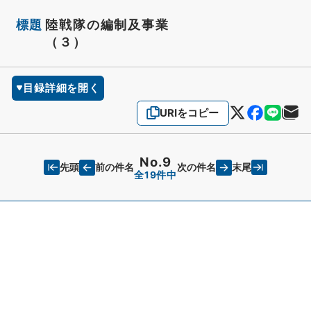
標題
陸戦隊の編制及事業
（３）
目録詳細を開く
URIをコピー
No.9
先頭
末尾
前の件名
次の件名
全19件中