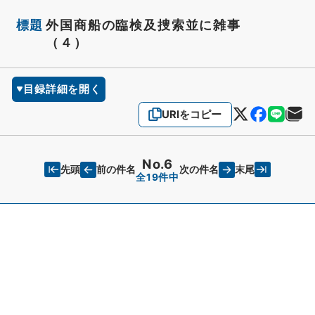
標題
外国商船の臨検及捜索並に雑事
（４）
目録詳細を開く
URIをコピー
No.6
先頭
末尾
前の件名
次の件名
全19件中