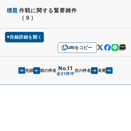
標題
作戦に関する緊要雑件
（９）
目録詳細を開く
URIをコピー
No.11
先頭
末尾
前の件名
次の件名
全21件中