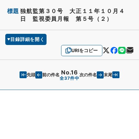
標題
独航監第３０号 大正１１年１０月４
日 監視委員月報 第５号（２）
目録詳細を開く
URIをコピー
No.16
先頭
末尾
前の件名
次の件名
全37件中