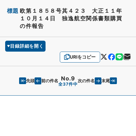
標題
欧第１８５８号其４２３ 大正１１年
１０月１４日 独逸航空関係書類購買
の件報告
目録詳細を開く
URIをコピー
No.9
先頭
末尾
前の件名
次の件名
全37件中