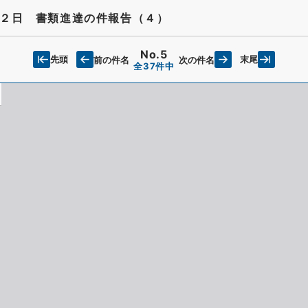
２日 書類進達の件報告（４）
No.5
先頭
末尾
前の件名
次の件名
全37件中