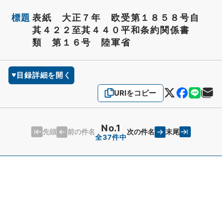
標題
表紙 大正７年 欧受第１８５８号自
其４２２至其４４０平和条約関係書
類 第１６号 陸軍省
目録詳細を開く
URIをコピー
No.1
先頭
末尾
前の件名
次の件名
全37件中