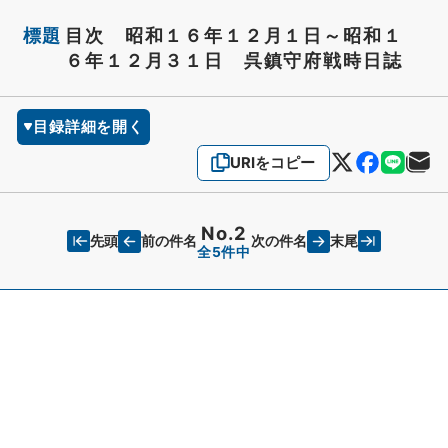
標題
目次 昭和１６年１２月１日～昭和１
６年１２月３１日 呉鎮守府戦時日誌
目録詳細を開く
URIをコピー
No.2
先頭
末尾
前の件名
次の件名
全5件中