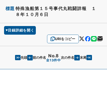
標題
特殊漁船第１５号事代丸戦闘詳報 １
８年１０月６日
目録詳細を開く
URIをコピー
No.8
先頭
末尾
前の件名
次の件名
全13件中