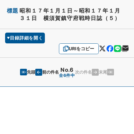
標題
昭和１７年１月１日～昭和１７年１月
３１日 横須賀鎮守府戦時日誌（５）
目録詳細を開く
URIをコピー
No.6
先頭
末尾
前の件名
次の件名
全6件中