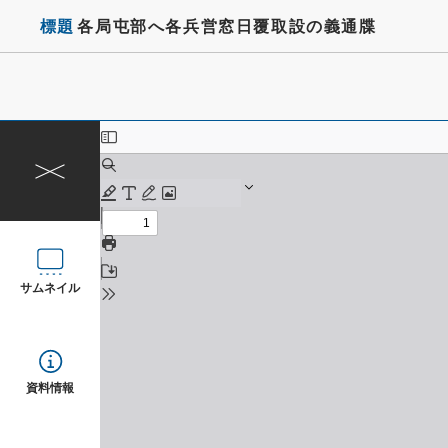
標題
各局屯部へ各兵営窓日覆取設の義通牒
サムネイル
資料情報