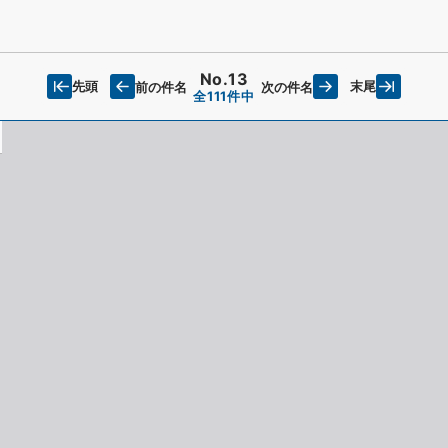
No.13
先頭
末尾
前の件名
次の件名
全111件中