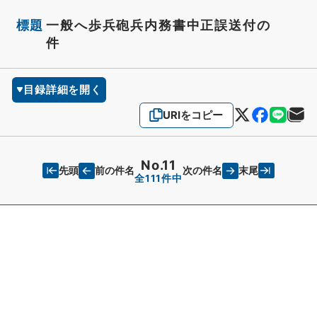
標題
一般へ歩兵砲兵内務書中正誤送付の
件
目録詳細を開く
URIをコピー
No.11
先頭
末尾
前の件名
次の件名
全111件中